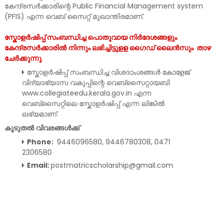
കേന്ദ്രസർക്കാരിന്റെ Public Financial Management system
(PFIS) എന്ന വെബ് സൈറ്റ് മുഖാന്തിരമാണ്.
സ്കോളർഷിപ്പ് സംബന്ധിച്ച പൊതുവായ നിർദേശങ്ങളും
കേന്ദ്രസർക്കാരിൽ നിന്നും ലഭിച്ചിട്ടുളള ഗൈഡ് ലൈൻസും താഴ
ചേർക്കുന്നു
.
സ്കോളർഷിപ്പ് സംബന്ധിച്ച വിശദാംശങ്ങൾ കോളേജ്
വിദ്യാഭ്യാസ വകുപ്പിന്റെ വെബ്സൈറ്റായബി
www.collegiateedu.kerala.gov.in എന്ന
വെബ്സൈറ്റിലെ സ്കോളർഷിപ്പ് എന്ന ലിങ്കിൽ
ലഭ്യമാണ്.
കൂടുതൽ വിവരങ്ങൾക്ക്
Phone:
9446096580, 9446780308, 0471
2306580
Email:
postmatricscholarship@gmail.com