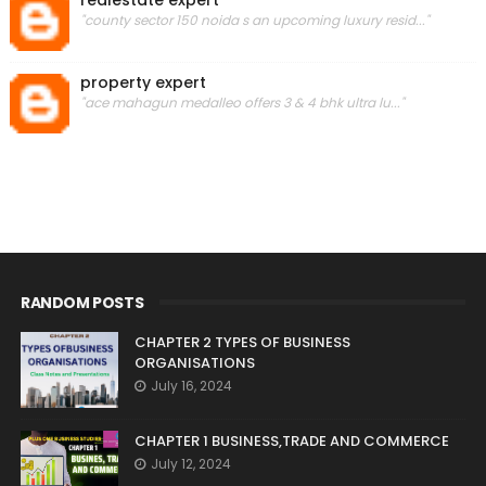
realestate expert
"county sector 150 noida s an upcoming luxury resid..."
property expert
"ace mahagun medalleo offers 3 & 4 bhk ultra lu..."
RANDOM POSTS
CHAPTER 2 TYPES OF BUSINESS
ORGANISATIONS
July 16, 2024
CHAPTER 1 BUSINESS,TRADE AND COMMERCE
July 12, 2024