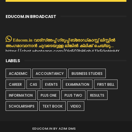
EDUCOM.IN BROADCAST
Educom.in വാട്സ്അപ്പ് ഗ്രൂപ്പ്/ബ്രോഡ്കാസ്റ്റ് ലിസ്റ്റിൽ
അംഗമാവാനാൻ ചുവടെയുള്ള ലിങ്കിൽ ക്ലിക്ക് ചെയ്യു...
https://chat.whatsapp.com/Dla503bREqh4Tls5GpNpMX
LABELS
ACADEMIC
ACCOUNTANCY
BUSINESS STUDIES
CAREER
CAS
EVENTS
EXAMINATION
FIRST BELL
INFORMATION
PLUS ONE
PLUS TWO
RESULTS
SCHOLARSHIPS
TEXT BOOK
VIDEO
EDUCOM.IN BY AZIM DMS