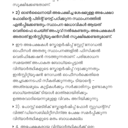
സൂക്ഷിക്കേണ്ടതാണ്.
2) ഓൺലൈനായി അപേക്ഷിച്ച ശേഷമുള്ള അപേക്ഷാ
ഫോമിന്റെ പ്രിന്റ് ഔട്ട് പഠിക്കുന്ന സ്ഥാപനത്തിൽ
ഏൽപ്പിക്കേണ്ടതും സ്ഥാപന മേധാവികൾ ആയത്
വെരിഫൈ ചെയ്ത് അപൂവ് നൽകേണ്ടതും അപേക്ഷകൾ
അതാത് ഇൻസ്റ്റിറ്റ്യൂഷൻസിൽ സൂക്ഷിക്കേണ്ടതുമാണ്.
ഈ അപേക്ഷകൾ സ്കോളർഷിപ്പ് സ്റ്റേറ്റ് നോഡൽ
ഓഫീസർ അതതു സ്ഥാപനങ്ങളിൽ ഫിസിക്കൽ
വെരിഫിക്കേഷൻ നടത്തുന്നതാണ്. പരിശോധന
സമയത്ത് അപാകത ബോധ്യപ്പെട്ടാൽ
വിദ്യാർത്ഥികളുടെ സ്കോളർഷിപ്പ് റദ്ദാക്കുന്നതും
ഇൻസ്റ്റിറ്റ്യൂഷൻ നോഡൽ ഓഫീസർക്കെതിരെ
അച്ചടക്കനടപടി സീകരിക്കുന്നതും ടിയാന്റെ -
അശ്രദ്ധമൂലം കുട്ടികൾക്കും സർക്കാരിനും ഉണ്ടാകുന്ന
ബാധ്യതയ്ക്ക് ടിയാൾ മാത്രമായിരിക്കും
ഉത്തരവാദിയെന്നുമുളള വിവരം അറിയിക്കുന്നു.
3). പോസ്റ്റ് മെട്രിക് സ്കോളർഷിപ്പ് ഫോർ സ്റ്റുഡന്റ്സ്
വിത്ത് ഡിസെബിലിറ്റീസിന്അ പേക്ഷ സമർപ്പിക്കുന്ന
വിദ്യാർത്ഥികളുടെ മതം ബാധകമല്ല.
4. അപേക്ഷകരായ വിദ്യാർത്ഥികൾക്ക് ഒരു