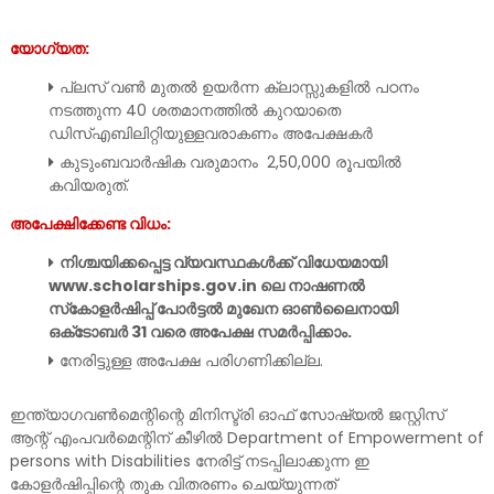
യോഗ്യത:
പ്ലസ് വൺ മുതൽ ഉയർന്ന ക്ലാസ്സുകളിൽ പഠനം
നടത്തുന്ന 40 ശതമാനത്തിൽ കുറയാതെ
ഡിസ്എബിലിറ്റിയുള്ളവരാകണം അപേക്ഷകർ
കുടുംബവാർഷിക വരുമാനം 2,50,000 രൂപയിൽ
കവിയരുത്.
അപേക്ഷിക്കേണ്ട വിധം:
നിശ്ചയിക്കപ്പെട്ട വ്യവസ്ഥകൾക്ക് വിധേയമായി
www.scholarships.gov.in ലെ നാഷണൽ
സ്‌കോളർഷിപ്പ് പോർട്ടൽ മുഖേന ഓൺലൈനായി
ഒക്‌ടോബർ 31 വരെ അപേക്ഷ സമർപ്പിക്കാം.
നേരിട്ടുള്ള അപേക്ഷ പരിഗണിക്കില്ല.
ഇന്ത്യാഗവൺമെന്റിന്റെ മിനിസ്ട്രി ഓഫ് സോഷ്യൽ ജസ്റ്റിസ്
ആന്റ് എംപവർമെന്റിന് കീഴിൽ Department of Empowerment of
persons with Disabilities നേരിട്ട് നടപ്പിലാക്കുന്ന ഇ
കോളർഷിപ്പിന്റെ തുക വിതരണം ചെയ്യുന്നത്