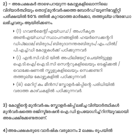
2) - അപേക്ഷകർ താഴെപറയുന്ന കോഴ്സകളിലൊന്നിലെ
വിദ്യാർത്ഥിയും തൊട്ട്
മുൻവർഷത്തെ ബോർഡ് യൂണിവേഴ്സിറ്റി
പരീക്ഷയിൽ 50% ത്തിൽ കുറയാത്ത മാർക്കോ, തത്തുല്യ ഗ്രേഡോ
ലഭിച്ചവരും ആയിരിക്കണം
.
(1) ഗവൺമെന്റ്/എയ്ഡഡ് / അംഗീകൃത
അൺഎയ്ഡഡ് സ്ഥാപനങ്ങളിൽ ഹയർസെക്കന്ററി
ഡിപ്ലോമ/ബിരുദം/ബിരുദാനന്തരബിരുദം/എം.ഫിൽ/
പി.എച്ച്.ഡി കോഴ്സകൾക്ക് പഠിക്കുന്നവർ
(i) എൻ.സി.വി.ടി യിൽ അഫിലിയേറ്റ് ചെയ്തിട്ടുള്ള
ഐ.ടി.ഐ/ഐ.ടി.സി സെന്ററുകളിലെയും ടെക്നിക്കൽ /
വൊക്കേഷണൽ സ്കൂളുകളിലെയും സെക്കണ്ടറി
തത്തുല്യ കോഴ്സുകളിൽ പഠിക്കുന്നവർ
(iii) മെറിറ്റ് കം മീൻസ് സ്കോളർഷിപ്പിന്റെ പരിധിയിൽ
വരാത്ത കാഴ്ചകളിൽ പഠിക്കുന്നവർ.
3) കോഴ്സിന്റെ മുൻവർഷം സ്കോളർഷിപ്പ് ലഭിച്ച വിദ്യാർത്ഥികൾ
മുൻവർഷത്തെ രജിസ്ട്രേഷൻ ഐ.ഡി ഉപയോഗിച്ച് റിന്യൂവലായി
അപേക്ഷിക്കേണ്ടതാണ്.
4)അപേക്ഷകരുടെ വാർഷിക വരുമാനം 2 ലക്ഷം രൂപയിൽ