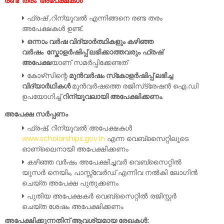
രണ്ട് തരം അപേക്ഷകൾ
ഫ്രഷ് ,റിന്യൂവൽ എന്നിങ്ങനെ രണ്ട തരം
അപേക്ഷകൾ ഉണ്ട്.
ഒന്നാം വർഷ വിദ്യാർത്ഥികളും കഴിഞ്ഞ
വർഷം സ്കോളർഷിപ്പ് ലഭിക്കാത്തവരും
ഫ്രഷ്
അപേക്ഷ
യാണ് സമർപ്പിക്കേണ്ടത്
കോഴ്‌സിന്റെ
മുൻവർഷം സ്‌കോളർഷിപ്പ് ലഭിച്ച
വിദ്യാർഥികൾ
മുൻവർഷത്തെ രജിസ്‌ട്രേഷൻ ഐ.ഡി
ഉപയോഗിച്ച്
റിന്യൂവലായി അപേക്ഷിക്കണം
.
അപേക്ഷ സർപ്പണം
ഫ്രഷ്, റിന്യൂവൽ അപേക്ഷകൾ
www.scholarships.gov.in
എന്ന വെബ്‌സൈറ്റിലൂടെ
ഓണ്ലൈനായി അപേക്ഷിക്കണം
കഴിഞ്ഞ വർഷം അപേക്ഷിച്ചവർ വെബ്സൈറ്റിൽ
യൂസർ നെയിം, പാസ്സ്‌വേർഡ് എന്നിവ നൽകി ലോഗിൻ
ചെയ്ത അപേക്ഷ പുതുക്കണം
പുതിയ അപേക്ഷകർ വെബ്സൈറ്റിൽ രജിസ്റ്റർ
ചെയ്ത ശേഷം അപേക്ഷിക്കണം
അപേക്ഷിക്കുന്നതിന് ആവശ്യമായ രേഖകൾ: