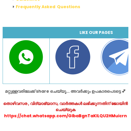
Frequently Asked Questions
LIKE OUR PAGES
മറ്റുള്ളവരിലേക്ക് share ചെയ്യൂ... അവർക്കും ഉപകാരപെടട്ടെ 💕
തൊഴിവസര , വിദ്യാഭ്യാസ, വാർത്തകൾ ലഭിക്കുന്നതിന് ജോയിൻ
ചെയ്യുക
https://chat.whatsapp.com/GlbaBgnTaKlLQU2HMuicrn