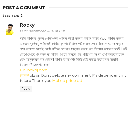
POST A COMMENT
1 comment:
Rocky
29 December 2020 at 11:31
আমি আপনার ধ্রুবক পোস্টগুলির গুণমান দ্বারা সত্যই অবাক হয়েছি You আপনি সত্যই
একজন প্রতিভা, আমি এই জাতীয় ব্লগের নিয়মিত পাঠক হতে পেরে নিজেকে অনেক ধন্যবাদ
বলে ধন্যবাদ জানাই..আমি সত্যিই আপনার সাইটের নকশা এবং বিন্যাস উপভোগ করছি। এটি
চোখে দেখতে খুব সহজ যা আমার এখানে আসতে এবং প্রায়শই ঘন ঘন দেখা করতে অনেক
বেশি আনন্দদায়ক করে তোলে। আপনি কি আপনার থিমটি তৈরি করতে ডিজাইনার নিয়োগ
দিয়েছেন? চমৎকার কাজ!
Onlinekaj.com
ভিটমেট
plz sir Don't delate my comment, It’s dependent my
future Thank you
Mobile price bd
Reply