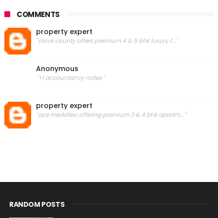
COMMENTS
property expert
"clove county offers premium 4 & 5 bhk luxury f..."
Anonymous
"+1 accountancy notes "
property expert
"ace medalleo offering premium 3 & 4 bhk apartm..."
RANDOM POSTS