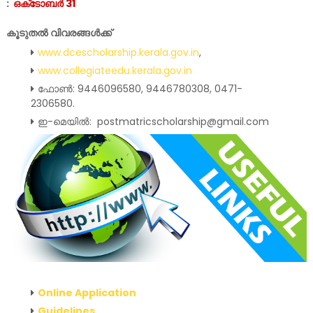
:
ഒക്‌ടോബർ 31
കൂടുതൽ വിവരങ്ങൾക്ക്
www.dcescholarship.kerala.gov.in
,
www.collegiateedu.kerala.gov.in
ഫോൺ: 9446096580, 9446780308, 0471-
2306580.
ഇ-മെയിൽ: postmatricscholarship@gmail.com
Online Application
Guidelines