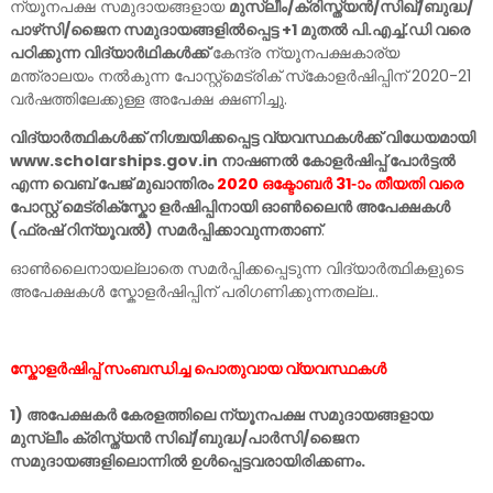
ന്യൂനപക്ഷ സമുദായങ്ങളായ
മുസ്ലീം/ക്രിസ്ത്യൻ/സിഖ്/ബുദ്ധ/
പാഴ്‌സി/ജൈന സമുദായങ്ങളിൽപ്പെട്ട +1 മുതൽ പി.എച്ച്.ഡി വരെ
പഠിക്കുന്ന വിദ്യാർഥികൾക്ക്
കേന്ദ്ര ന്യൂനപക്ഷകാര്യ
മന്ത്രാലയം നൽകുന്ന പോസ്റ്റ്‌മെട്രിക് സ്‌കോളർഷിപ്പിന് 2020-21
വർഷത്തിലേക്കുള്ള അപേക്ഷ ക്ഷണിച്ചു.
വിദ്യാർത്ഥികൾക്ക് നിശ്ചയിക്കപ്പെട്ട വ്യവസ്ഥകൾക്ക് വിധേയമായി
www.scholarships.gov.in നാഷണൽ കോളർഷിപ്പ് പോർട്ടൽ
എന്ന വെബ് പേജ് മുഖാന്തിരം
2020 ഒക്ടോബർ 31-ാം തീയതി വരെ
പോസ്റ്റ് മെട്രിക്സ്കോ ളർഷിപ്പിനായി ഓൺലൈൻ അപേക്ഷകൾ
(ഫ്രഷ് റിന്യൂവൽ) സമർപ്പിക്കാവുന്നതാണ്
.
ഓൺലൈനായല്ലാതെ സമർപ്പിക്കപ്പെടുന്ന വിദ്യാർത്ഥികളുടെ
അപേക്ഷകൾ സ്കോളർഷിപ്പിന് പരിഗണിക്കുന്നതല്ല..
സ്കോളർഷിപ്പ് സംബന്ധിച്ച പൊതുവായ വ്യവസ്ഥകൾ
1) അപേക്ഷകർ കേരളത്തിലെ ന്യൂനപക്ഷ സമുദായങ്ങളായ
മുസ്ലീം ക്രിസ്ത്യൻ സിഖ്/ബുദ്ധ/പാർസി/ജൈന
സമുദായങ്ങളിലൊന്നിൽ ഉൾപ്പെട്ടവരായിരിക്കണം.