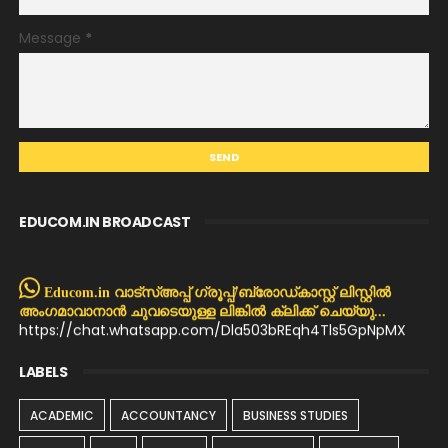
Message
*
EDUCOM.IN BROADCAST
Educom.in വാട്സ്അപ്പ് ഗ്രൂപ്പ്/ബ്രോഡ്കാസ്റ്റ് ലിസ്റ്റിൽ
അംഗമാവാനാൻ ചുവടെയുള്ള ലിങ്കിൽ ക്ലിക്ക് ചെയ്യു...
https://chat.whatsapp.com/Dla503bREqh4Tls5GpNpMX
LABELS
ACADEMIC
ACCOUNTANCY
BUSINESS STUDIES