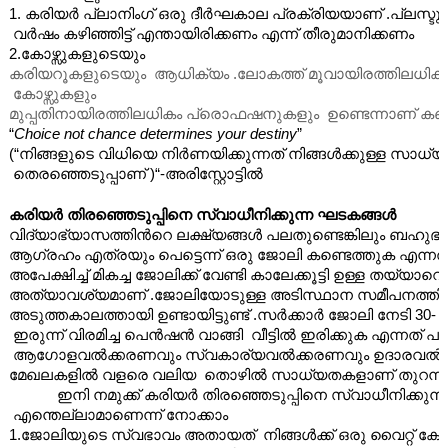
1. കരിയർ പ്ലാനിംഗ് ഒരു ദീർഘകാല പ്രക്രിയയാണ് .പ്ലസ്ടു
 വർഷം കഴിഞ്ഞിട്ട് എന്തായിരിക്കണം എന്ന് തീരുമാനിക്കണം 
2.കോഴ്സുകളുടെയും 
കരിയറൂകളുടെയും  ആധിക്യം .ലോകത്ത് മൂവായിരത്തിലധിക
 കോഴ്സുകളും 
മുപ്പതിനായിരത്തിലധികം പ്രൊഫഷനുകളും  ഉണ്ടെന്നാണ് കണക്
“
Choice not chance determines your destiny
”
(“നിങ്ങളുടെ വിധിയെ നിർണയിക്കുന്നത് നിങ്ങൾക്കുള്ള സാധ്യത
 തെരഞ്ഞെടുപ്പാണ് )“-അരിസ്റ്റോട്ടിൽ 
കരിയർ തിരഞ്ഞെടുപ്പിനെ സ്വാധീനിക്കുന്ന ഘടകങ്ങൾ 
വിദ്യാഭ്യാസത്തിൻറെ ലക്ഷ്യങ്ങൾ പലതുണ്ടെങ്കിലും ബഹുഭൂ
ആഗ്രഹം എത്രയും പെട്ടെന്ന് ഒരു ജോലി കണ്ടെത്തുക എന്നത
അപേക്ഷിച്ച് മികച്ച ജോലിക്ക് വേണ്ടി കാലേക്കൂട്ടി ഉള്ള തയ്യാറെടുപ
അത്യാവശ്യമാണ് .ജോലിയോടുള്ള അടിസ്ഥാന സമീപനത്തിൽ 
അടുത്തകാലത്തായി ഉണ്ടായിട്ടുണ്ട് .സർക്കാർ ജോലി നേടി 30-
 ഇരുന്ന് വിരമിച്ച പെൻഷൻ വാങ്ങി  വീട്ടിൽ ഇരിക്കുക എന്നത
 ആഗോളവൽക്കരണവും സ്വകാര്യവൽക്കരണവും ഉദാരവൽക
മേഖലകളിൽ വളരെ വലിയ  തൊഴിൽ സാധ്യതകളാണ് തുറന്നിരിക
ഇനി നമുക്ക് കരിയർ തിരഞ്ഞെടുപ്പിനെ സ്വാധീനിക്കുന
 എന്തെല്ലാമാണെന്ന് നോക്കാം
1.ജോലിയുടെ സ്വഭാവം അതായത്  നിങ്ങൾക്ക് ഒരു വൈറ്റ് 