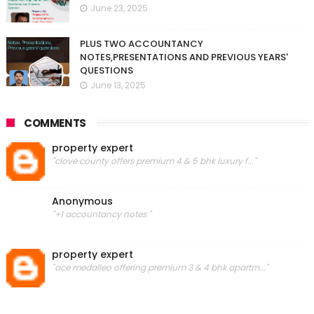
June 23, 2025
PLUS TWO ACCOUNTANCY
NOTES,PRESENTATIONS AND PREVIOUS YEARS'
QUESTIONS
June 13, 2025
COMMENTS
property expert
"clove county offers premium 4 & 5 bhk luxury f..."
Anonymous
"+1 accountancy notes "
property expert
"ace medalleo offering premium 3 & 4 bhk apartm..."