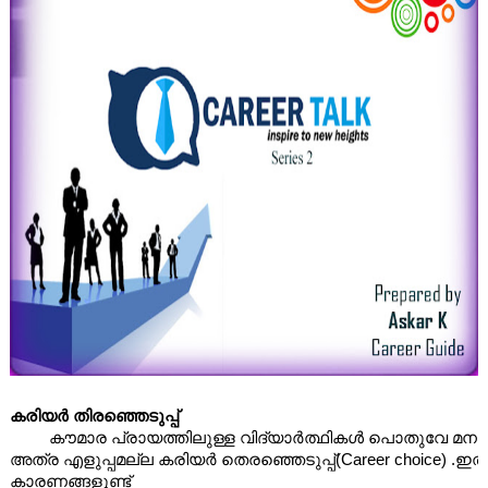
കരിയർ തിരഞ്ഞെടുപ്പ് 
         കൗമാര പ്രായത്തിലുള്ള വിദ്യാർത്ഥികൾ പൊതുവേ മന
അത്ര എളുപ്പമല്ല കരിയർ തെരഞ്ഞെടുപ്പ്(Career choice) .ഇതി
കാരണങ്ങളുണ്ട് 