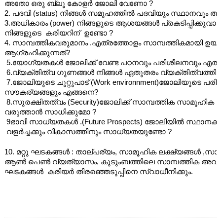
അതോ ഒരു ബ്ലൂ കോളർ ജോലി വേണോ ?
2. പദവി (status) നിങ്ങൾ സമൂഹത്തിൽ പദവിയും സ്ഥാനവും ആഗ
3.അധികാരം (power) നിങ്ങളുടെ ആശയങ്ങൾ പ്രകടിപ്പിക്കുവാ
നിങ്ങളുടെ  കരിയറിന്  ഉണ്ടോ ?
4. സാമ്പത്തികവരുമാനം .എത്രത്തോളം സാമ്പത്തികമായി ഉയ
ആഗ്രഹിക്കുന്നത്?
 5.യോഗ്യതകൾ ജോലിക്ക് വേണ്ട പഠനവും പരിശീലനവും എത്ര
 6.വ്യക്തിത്വ ഗുണങ്ങൾ നിങ്ങൾ ഏതുതരം വ്യക്തിത്വത്തി
 7.ജോലിയുടെ ചുറ്റുപാട് (Work environnment)ജോലിയുടെ പര
സൗകര്യങ്ങളും എങ്ങനെ?
 8.സുരക്ഷിതത്വം (Security)ജോലിക്ക് സാമ്പത്തിക സാമൂഹിക സ
വരുത്താൻ സാധിക്കുമോ ?
 9ഭാവി സാധ്യതകൾ .(Future Prospects) ജോലിയിൽ സ്ഥാനക്ക
 വളർച്ചക്കും വികാസത്തിനും സാധ്യതയുണ്ടോ ?
10. മറ്റു ഘടകങ്ങൾ : താല്പര്യം, സാമൂഹിക ലക്ഷ്യങ്ങൾ ,സാ
ആൺ പെൺ വ്യത്യാസം, കുടുംബത്തിലെ സാമ്പത്തിക അവസ്ഥ 
ഘടകങ്ങൾ  കരിയർ തിരഞ്ഞെടുപ്പിനെ സ്വാധീനിക്കും.
                                                                                               